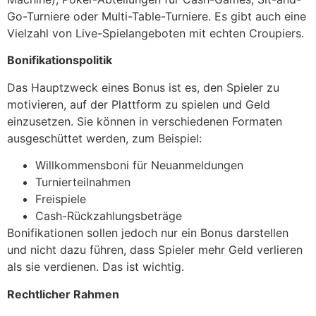
Go-Turniere oder Multi-Table-Turniere. Es gibt auch eine
Vielzahl von Live-Spielangeboten mit echten Croupiers.
Bonifikationspolitik
Das Hauptzweck eines Bonus ist es, den Spieler zu
motivieren, auf der Plattform zu spielen und Geld
einzusetzen. Sie können in verschiedenen Formaten
ausgeschüttet werden, zum Beispiel:
Willkommensboni für Neuanmeldungen
Turnierteilnahmen
Freispiele
Cash-Rückzahlungsbeträge
Bonifikationen sollen jedoch nur ein Bonus darstellen
und nicht dazu führen, dass Spieler mehr Geld verlieren
als sie verdienen. Das ist wichtig.
Rechtlicher Rahmen