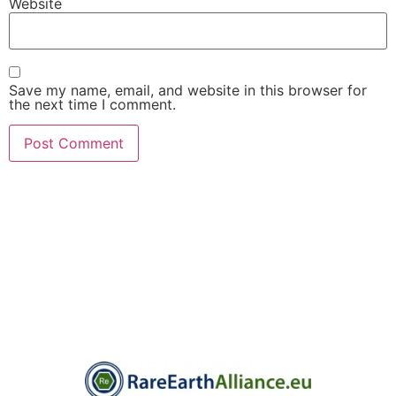
Website
Save my name, email, and website in this browser for
the next time I comment.